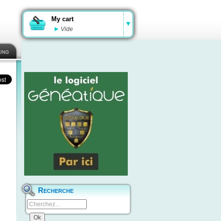
My cart
Vide
ing
Recherche