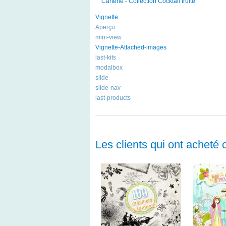
Carterie - Collection Cocktail fruité
Vignette
Aperçu
mini-view
Vignette-Attached-images
last-kits
modalbox
slide
slide-nav
last-products
Les clients qui ont acheté 