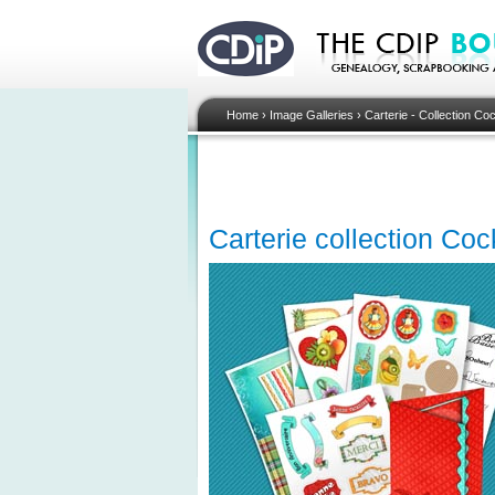
Home
›
Image Galleries
›
Carterie - Collection Cock
Carterie collection Cock