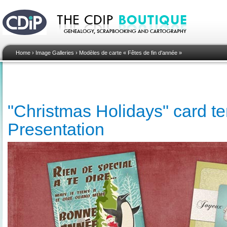
Home
›
Image Galleries
›
Modèles de carte « Fêtes de fin d'année »
"Christmas Holidays" card te
Presentation