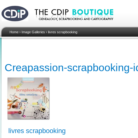
Home
›
Image Galleries
›
livres scrapbooking
Creapassion-scrapbooking-i
livres scrapbooking