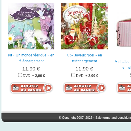
Kit « Un monde féerique » en
Kit « Joyeux Noël » en
téléchargement
téléchargement
Mini-albu
en t
11,90 €
11,90 €
DVD, +
2,00 €
DVD, +
2,00 €
© Copyright 2007, 2026 -
Sale terms and condition