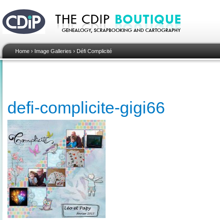
Home
›
Image Galleries
›
Défi Complicité
defi-complicite-gigi66