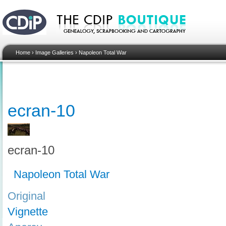
Home
›
Image Galleries
›
Napoleon Total War
ecran-10
ecran-10
Napoleon Total War
Original
Vignette