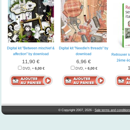
Digital kit "Between mischief &
Digital kit "Needle'n threads" by
affection" by download
download
Retrouver s
2ème éd
11,90 €
6,96 €
DVD, +
6,00 €
DVD, +
6,00 €
© Copyright 2007, 2026 -
Sale terms and condition