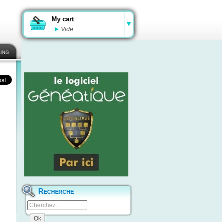
My cart
Vide
ing
Recherche