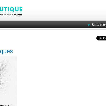
Scrapbook
sques