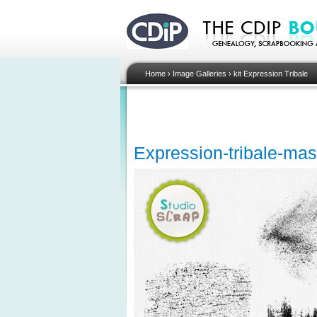
Home
›
Image Galleries
›
kit Expression Tribale
Expression-tribale-ma