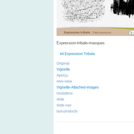
Expression-tribale-masques
kit Expression Tribale
Original
Vignette
Aperçu
mini-view
Vignette-Attached-images
modalbox
slide
slide-nav
last-products