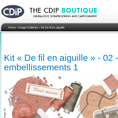
Home
›
Image Galleries
›
Kit De fil en aiguille
Kit « De fil en aiguille » - 02 
embellissements 1