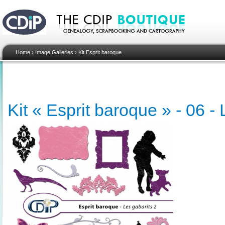
Home
›
Image Galleries
›
Kit Esprit baroque
Kit « Esprit baroque » - 06 - 