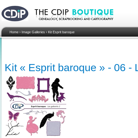
Home
›
Image Galleries
›
Kit Esprit baroque
Kit « Esprit baroque » - 06 - 