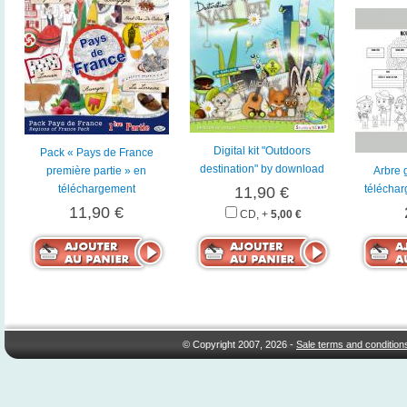
Digital kit "Outdoors
Pack « Pays de France
destination" by download
première partie » en
Arbre 
téléchargement
téléchar
11,90 €
11,90 €
CD, +
5,00 €
© Copyright 2007, 2026 -
Sale terms and condition