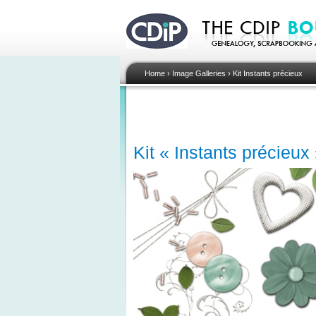
Home
›
Image Galleries
›
Kit Instants précieux
Kit « Instants précieux