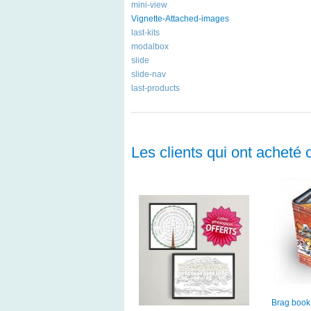
mini-view
Vignette-Attached-images
last-kits
modalbox
slide
slide-nav
last-products
Les clients qui ont acheté 
Brag book