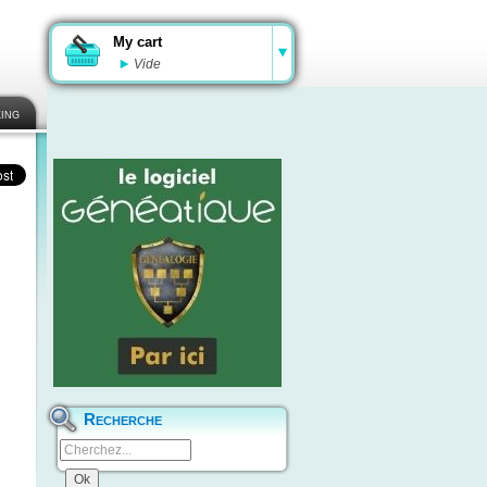
My cart
Vide
ing
Recherche