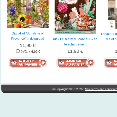
Digital kit "Sunshine of
La valeur d
Provence" in download
Kit « Le secret du bonheur » en
vie et 
téléchargement
11,90 €
11,90 €
DVD, +
6,00 €
© Copyright 2007, 2026 -
Sale terms and condition