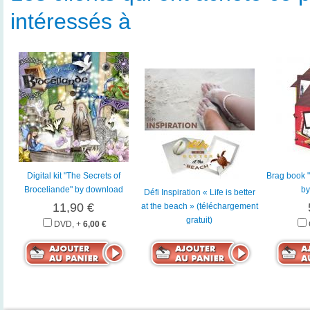
intéressés à
Digital kit "The Secrets of
Brag book 
Broceliande" by download
by
Défi Inspiration « Life is better
11,90 €
at the beach » (téléchargement
gratuit)
DVD, +
6,00 €