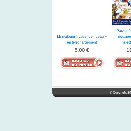
Pack « P
Mini-album « Lever de rideau »
deuxièm
en téléchargement
télé
5,00 €
1
© Copyright 20