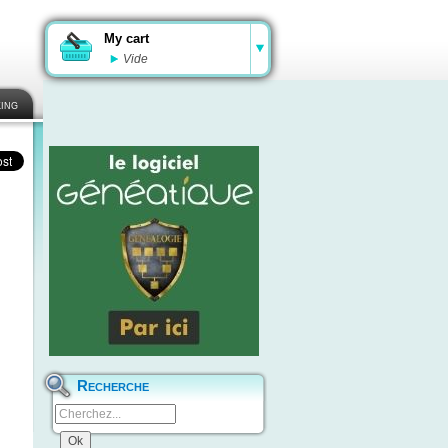
My cart
Vide
ing
Recherche