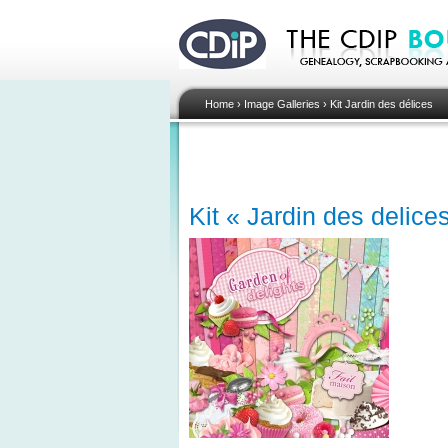
Home
›
Image Galleries
›
Kit Jardin des délices
Kit « Jardin des delice