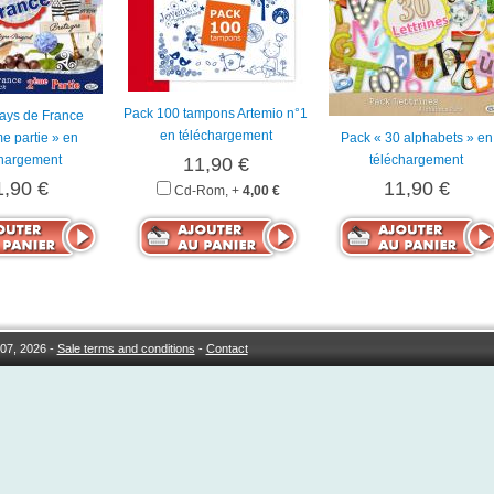
Pack 100 tampons Artemio n°1
ays de France
en téléchargement
e partie » en
Pack « 30 alphabets » en
chargement
téléchargement
11,90 €
1,90 €
11,90 €
Cd-Rom, +
4,00 €
07, 2026 -
Sale terms and conditions
-
Contact