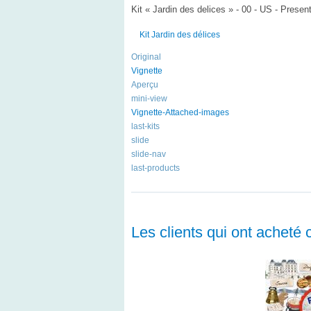
Kit « Jardin des delices » - 00 - US - Presen
Kit Jardin des délices
Original
Vignette
Aperçu
mini-view
Vignette-Attached-images
last-kits
slide
slide-nav
last-products
Les clients qui ont acheté 