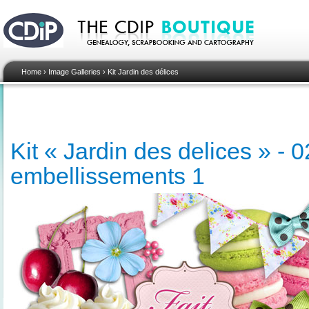
Home
›
Image Galleries
›
Kit Jardin des délices
Kit « Jardin des delices » - 0
embellissements 1