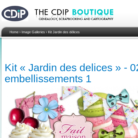
Home
›
Image Galleries
›
Kit Jardin des délices
Kit « Jardin des delices » - 0
embellissements 1