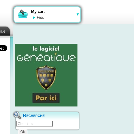
My cart
Vide
ing
Recherche