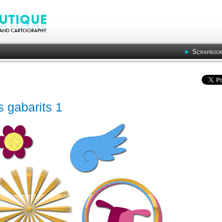
Scrapbook
s gabarits 1