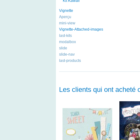
Kit Kawaii
Vignette
Aperçu
mini-view
Vignette-Attached-images
last-kits
modalbox
slide
slide-nav
last-products
Les clients qui ont acheté 