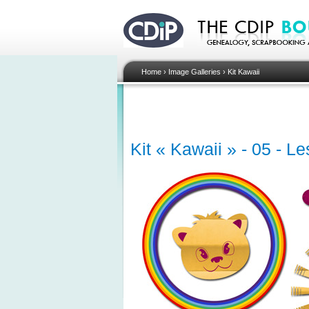
Home
›
Image Galleries
›
Kit Kawaii
Kit « Kawaii » - 05 - Le