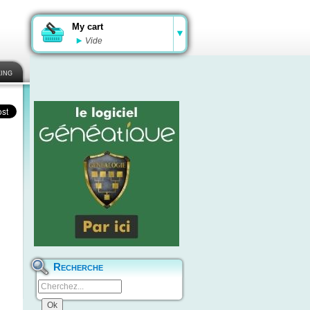
My cart
Vide
ing
Recherche