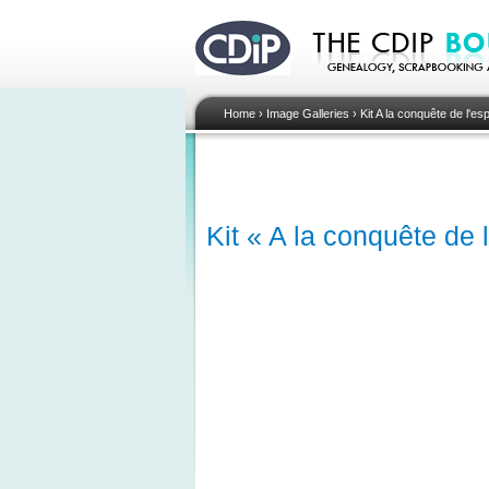
Home
›
Image Galleries
›
Kit A la conquête de l'es
Kit « A la conquête de 