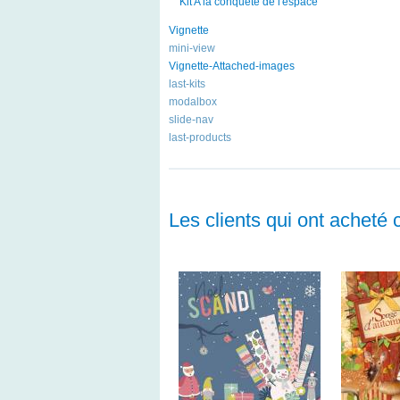
Kit A la conquête de l'espace
Vignette
mini-view
Vignette-Attached-images
last-kits
modalbox
slide-nav
last-products
Les clients qui ont acheté 