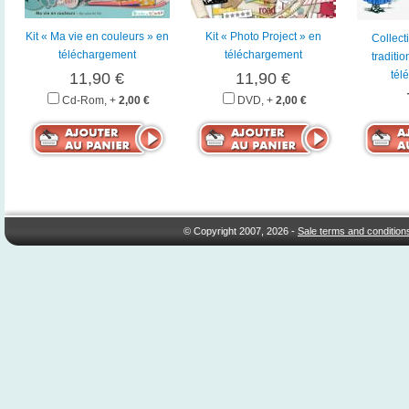
Kit « Ma vie en couleurs » en
Kit « Photo Project » en
Collect
téléchargement
téléchargement
traditio
tél
11,90 €
11,90 €
Cd-Rom, +
2,00 €
DVD, +
2,00 €
© Copyright 2007, 2026 -
Sale terms and condition