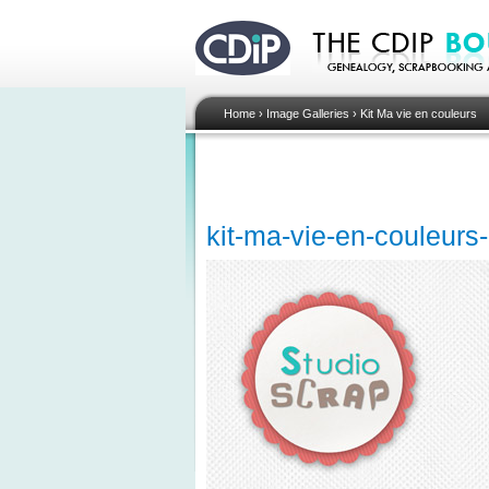
Home
›
Image Galleries
›
Kit Ma vie en couleurs
kit-ma-vie-en-couleurs-