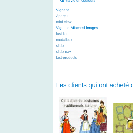
Kit Ma vie en couleurs
Vignette
Aperçu
mini-view
Vignette-Attached-images
last-kits
modalbox
slide
slide-nav
last-products
Les clients qui ont acheté 