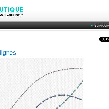
Scrapbook
lignes