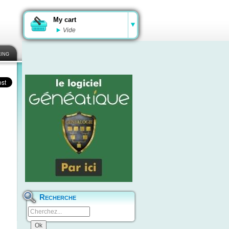
My cart
Vide
ing
Recherche