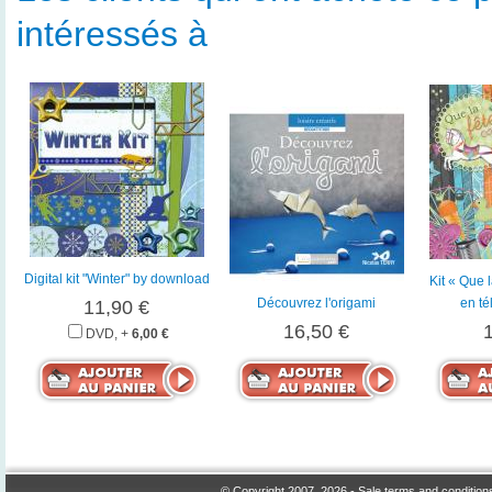
intéressés à
Digital kit "Winter" by download
Kit « Que 
Découvrez l'origami
en t
11,90 €
16,50 €
DVD, +
6,00 €
© Copyright 2007, 2026 -
Sale terms and condition