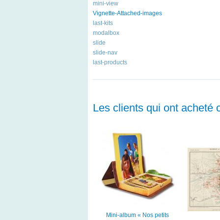
mini-view
Vignette-Attached-images
last-kits
modalbox
slide
slide-nav
last-products
Les clients qui ont acheté 
Mini-album « Nos petits