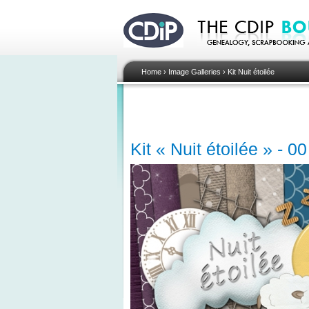
Home
›
Image Galleries
›
Kit Nuit étoilée
Kit « Nuit étoilée » - 0