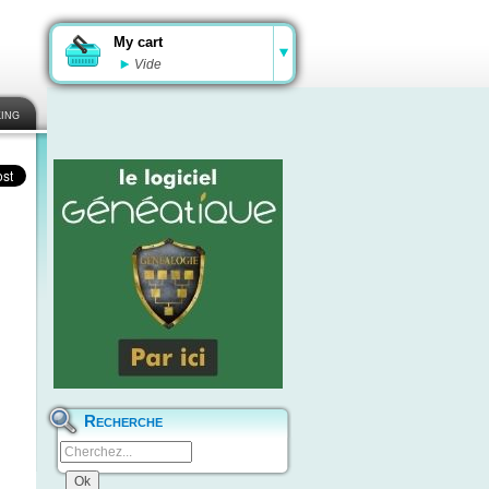
My cart
Vide
ing
Recherche