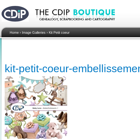
Home
›
Image Galleries
›
Kit Petit coeur
kit-petit-coeur-embellissem