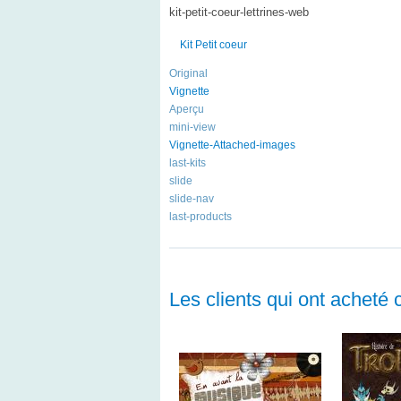
kit-petit-coeur-lettrines-web
Kit Petit coeur
Original
Vignette
Aperçu
mini-view
Vignette-Attached-images
last-kits
slide
slide-nav
last-products
Les clients qui ont acheté 