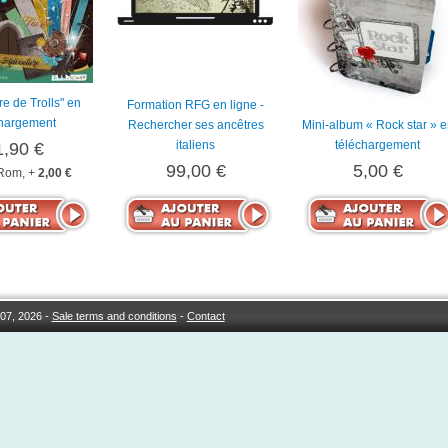
ire de Trolls" en
Formation RFG en ligne -
chargement
Rechercher ses ancêtres
Mini-album « Rock star » e
italiens
téléchargement
1,90 €
99,00 €
5,00 €
Rom, +
2,00 €
07, 2026 -
Sale terms and conditions
-
Contact