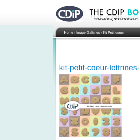
Home
›
Image Galleries
›
Kit Petit coeur
kit-petit-coeur-lettrine