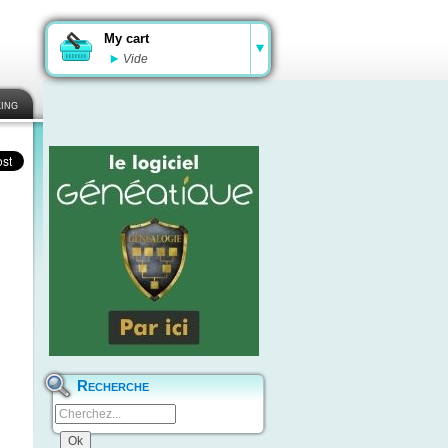
My cart
Vide
ing
Recherche