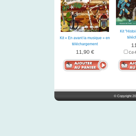
Kit "Histo
télé
Kit « En avant la musique » en
téléchargement
1
11,90 €
Cd-
© Copyright 20