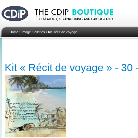
Home
›
Image Galleries
›
Kit Récit de voyage
Kit « Récit de voyage » - 30