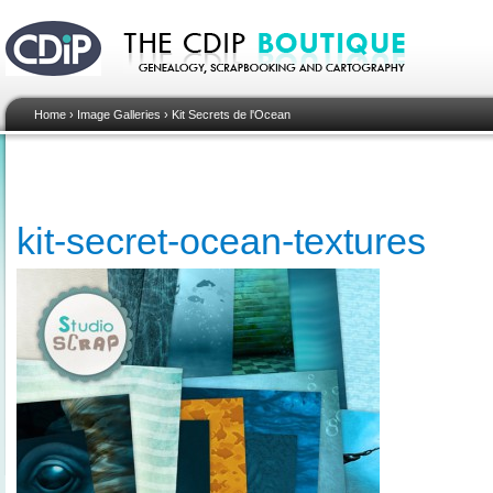
Home
›
Image Galleries
›
Kit Secrets de l'Ocean
kit-secret-ocean-textures