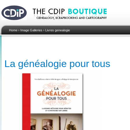
Home
›
Image Galleries
›
Livres genealogie
La généalogie pour tous