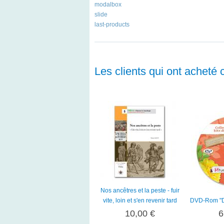
modalbox
slide
last-products
Les clients qui ont acheté 
Nos ancêtres et la peste - fuir
vite, loin et s'en revenir tard
DVD-Rom "Dig
10,00 €
6