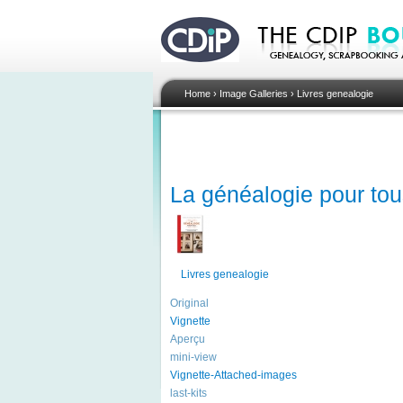
Home
›
Image Galleries
›
Livres genealogie
La généalogie pour tou
Livres genealogie
Original
Vignette
Aperçu
mini-view
Vignette-Attached-images
last-kits