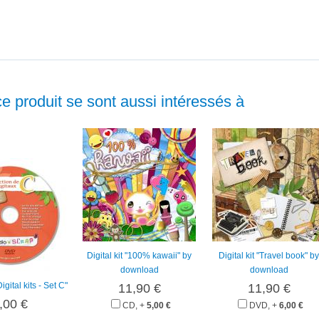
ce produit se sont aussi intéressés à
Digital kit "100% kawaii" by
Digital kit "Travel book" by
download
download
ital kits - Set C"
11,90 €
11,90 €
,00 €
CD, +
5,00 €
DVD, +
6,00 €