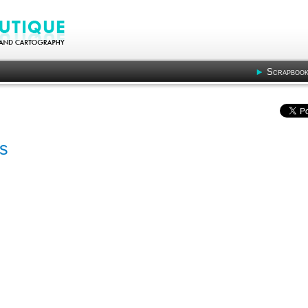
Scrapbook
s