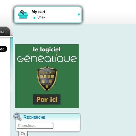
My cart
Vide
ing
Recherche