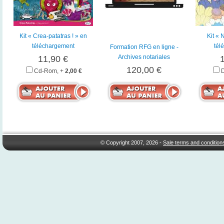
Kit « Crea-patatras ! » en
Kit « 
téléchargement
tél
Formation RFG en ligne -
Archives notariales
11,90 €
120,00 €
Cd-Rom, +
2,00 €
© Copyright 2007, 2026 -
Sale terms and condition