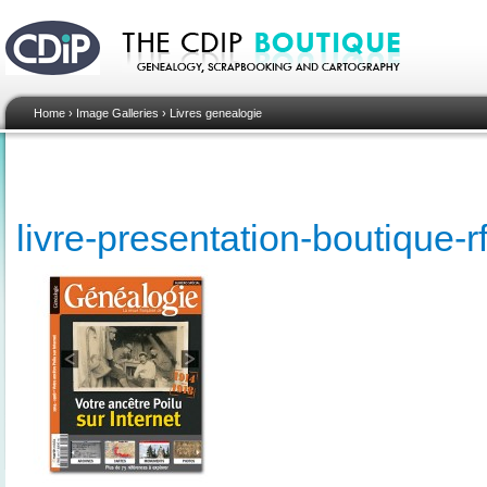
Home
›
Image Galleries
›
Livres genealogie
livre-presentation-boutique-rf