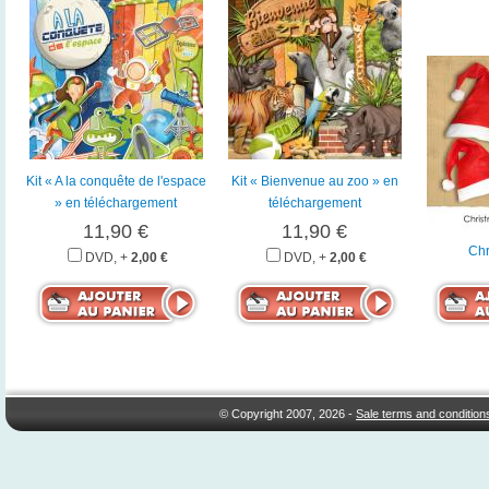
Kit « A la conquête de l'espace
Kit « Bienvenue au zoo » en
» en téléchargement
téléchargement
11,90 €
11,90 €
Chr
DVD, +
2,00 €
DVD, +
2,00 €
© Copyright 2007, 2026 -
Sale terms and condition