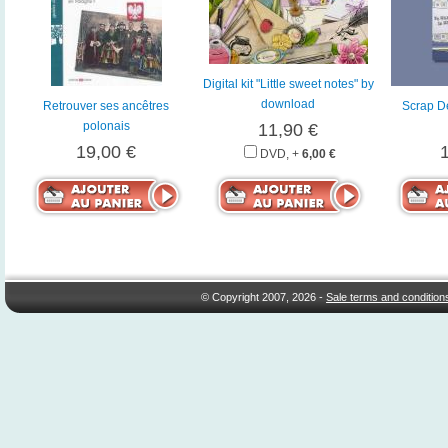
Digital kit "Little sweet notes" by
download
Retrouver ses ancêtres
Scrap D
polonais
11,90 €
19,00 €
DVD, +
6,00 €
© Copyright 2007, 2026 -
Sale terms and condition