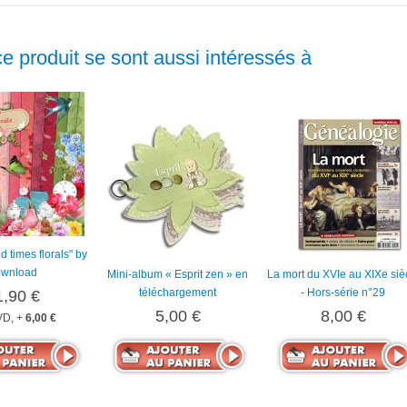
ce produit se sont aussi intéressés à
ld times florals" by
wnload
Mini-album « Esprit zen » en
La mort du XVIe au XIXe siè
téléchargement
- Hors-série n°29
1,90 €
5,00 €
8,00 €
D, +
6,00 €