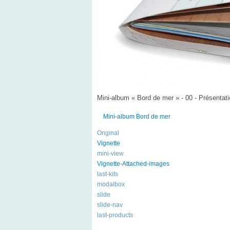
Mini-album « Bord de mer » - 00 - Présentati
Mini-album Bord de mer
Original
Vignette
mini-view
Vignette-Attached-images
last-kits
modalbox
slide
slide-nav
last-products