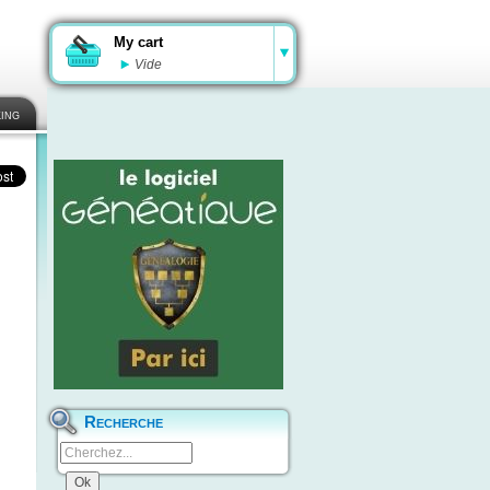
My cart
Vide
ing
Recherche