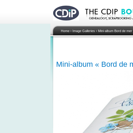
Home
›
Image Galleries
›
Mini-album Bord de mer
Mini-album « Bord de m