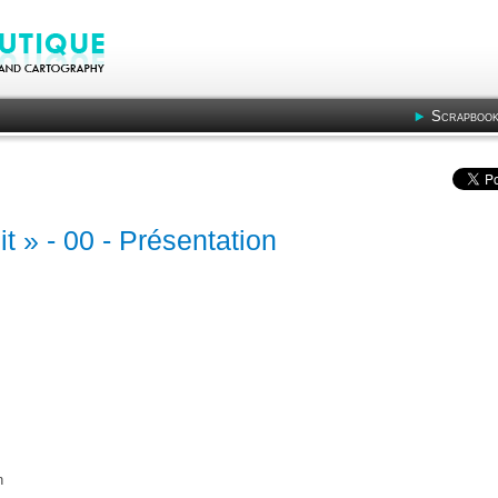
Scrapbook
t » - 00 - Présentation
n