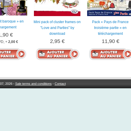
rit baroque » en
Mini pack of cluster frames on
Pack « Pays de France
chargement
"Love and Parties" by
troisième partie » en
download
téléchargement
1,90 €
2,95 €
11,90 €
D, +
2,00 €
07, 2026 -
Sale terms and conditions
-
Contact