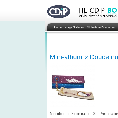
Home
›
Image Galleries
›
Mini-album Douce nuit
Mini-album « Douce nui
Mini-album « Douce nuit » - 00 - Présentatio