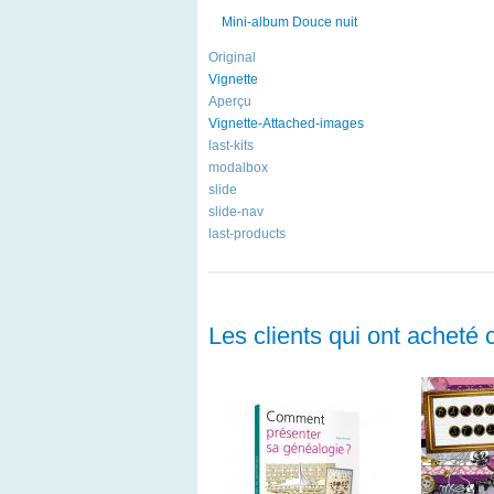
Mini-album Douce nuit
Original
Vignette
Aperçu
Vignette-Attached-images
last-kits
modalbox
slide
slide-nav
last-products
Les clients qui ont acheté 