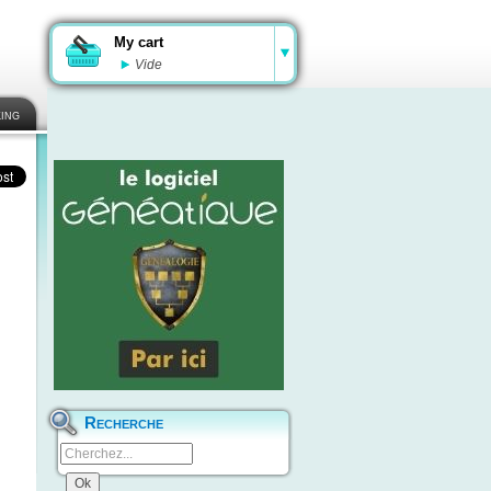
My cart
Vide
ing
Recherche