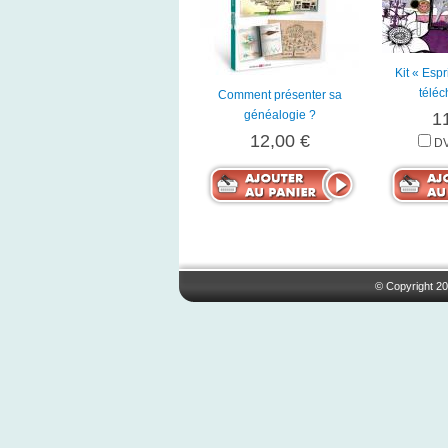
Kit « Esp
télé
Comment présenter sa
généalogie ?
1
12,00 €
DV
© Copyright 20