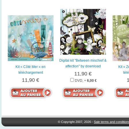
Digital kit "Between mischief &
affection" by download
Kit « Côté Mer » en
Kit « Z
téléchargement
tél
11,90 €
11,90 €
DVD, +
6,00 €
© Copyright 2007, 2026 -
Sale terms and condition