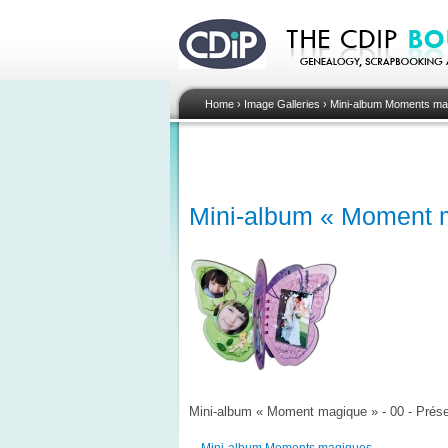
Home
›
Image Galleries
›
Mini-album Moments ma
Mini-album « Moment m
Mini-album « Moment magique » - 00 - Prése
Mini-album Moments magiques