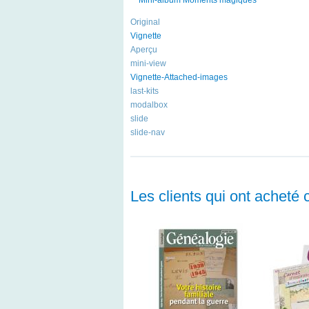
Original
Vignette
Aperçu
mini-view
Vignette-Attached-images
last-kits
modalbox
slide
slide-nav
Les clients qui ont acheté 