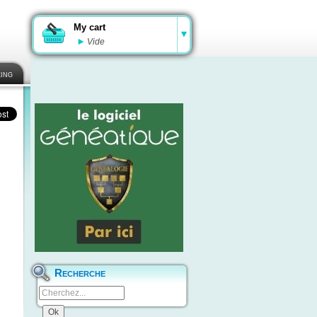
My cart
Vide
ing
Recherche