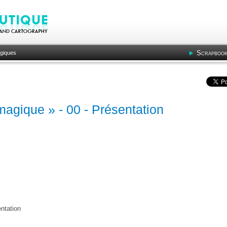
Scrapbook
giques
agique » - 00 - Présentation
ntation