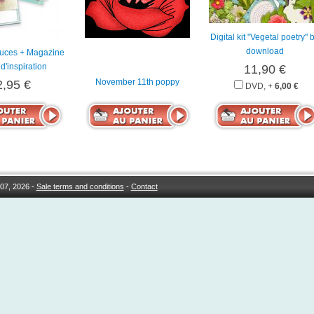
Digital kit "Vegetal poetry" 
download
tuces + Magazine
d'inspiration
11,90 €
November 11th poppy
2,95 €
DVD, +
6,00 €
07, 2026 -
Sale terms and conditions
-
Contact