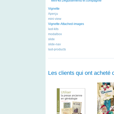
Mini-kit Déguisements et compagnie
Vignette
Aperçu
mini-view
Vignette-Attached-images
last-kits
modalbox
slide
slide-nav
last-products
Les clients qui ont acheté 