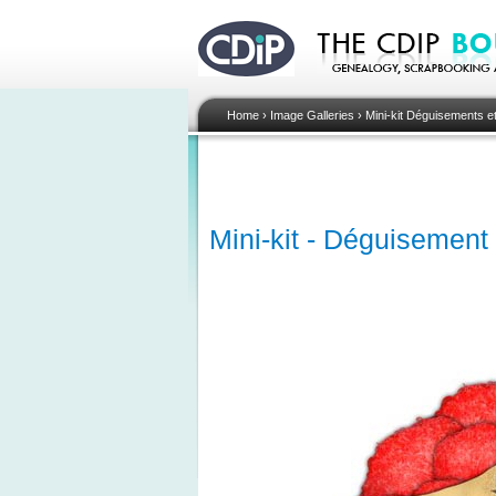
Home
›
Image Galleries
›
Mini-kit Déguisements e
Mini-kit - Déguisement