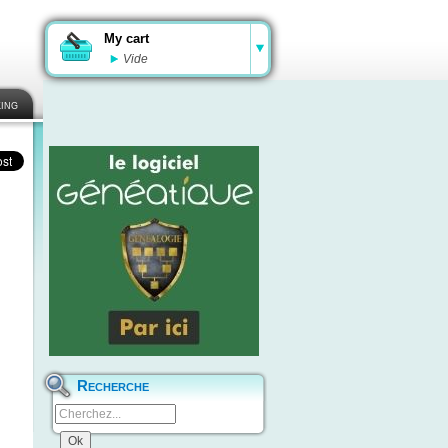
My cart
Vide
ing
Recherche