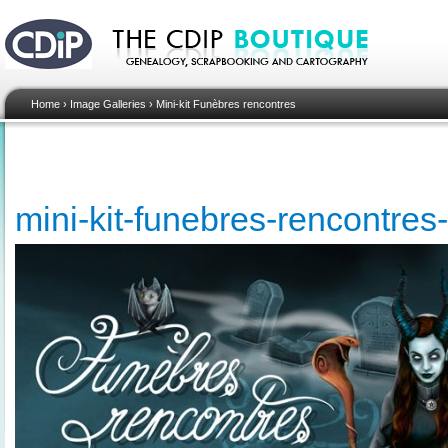
Home
›
Image Galleries
›
Mini-kit Funèbres rencontres
mini-kit-funebres-rencontre