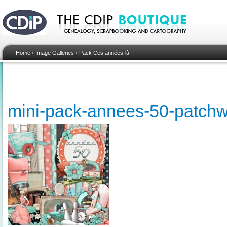
Home
›
Image Galleries
›
Pack Ces années-là
mini-pack-annees-50-patch