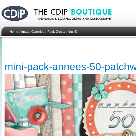
Home
›
Image Galleries
›
Pack Ces années-là
mini-pack-annees-50-patch