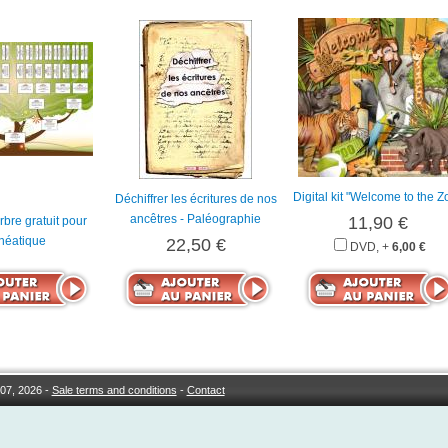
Digital kit "Welcome to the Z
Déchiffrer les écritures de nos
ancêtres - Paléographie
11,90 €
bre gratuit pour
néatique
22,50 €
DVD, +
6,00 €
07, 2026 -
Sale terms and conditions
-
Contact