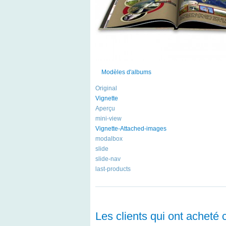
Modèles d'albums
Original
Vignette
Aperçu
mini-view
Vignette-Attached-images
modalbox
slide
slide-nav
last-products
Les clients qui ont acheté 