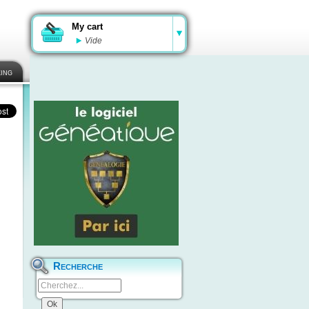
My cart
Vide
ing
Recherche