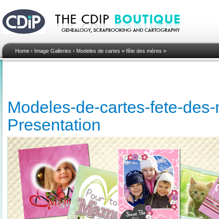
Home
›
Image Galleries
›
Modeles de cartes « fête des mères »
Modeles-de-cartes-fete-des-
Presentation