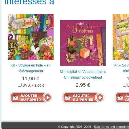
intéressés à
Kit « Voyage en Inde » en
Kit « Souf
téléchargement
tél
Mini digital kit "Arabian nights
Christmas" by download
11,90 €
2,95 €
DVD, +
2,00 €
© Copyright 2007, 2026 -
Sale terms and condition