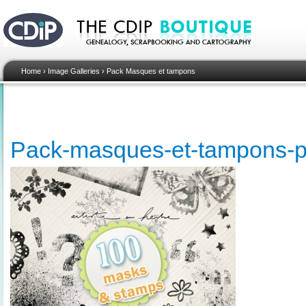
Home
›
Image Galleries
›
Pack Masques et tampons
Pack-masques-et-tampons-p