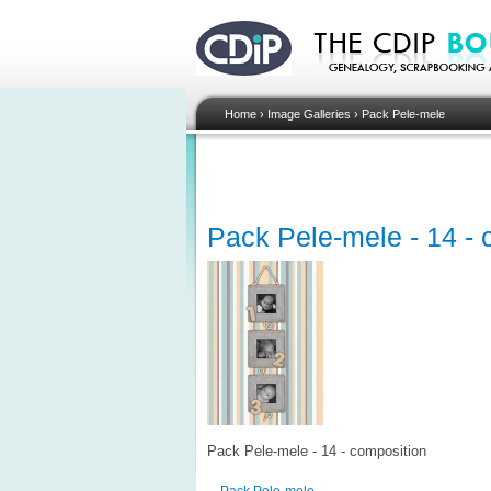
Home
›
Image Galleries
›
Pack Pele-mele
Pack Pele-mele - 14 - 
Pack Pele-mele - 14 - composition
Pack Pele-mele