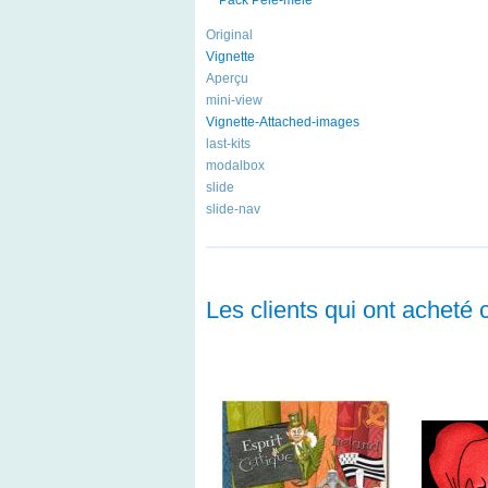
Original
Vignette
Aperçu
mini-view
Vignette-Attached-images
last-kits
modalbox
slide
slide-nav
Les clients qui ont acheté 