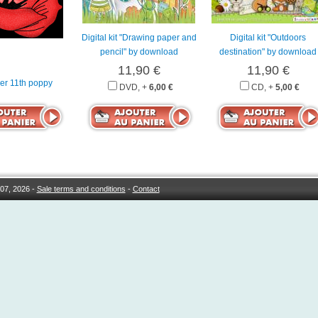
Digital kit "Drawing paper and
Digital kit "Outdoors
pencil" by download
destination" by download
11,90 €
11,90 €
r 11th poppy
DVD, +
6,00 €
CD, +
5,00 €
07, 2026 -
Sale terms and conditions
-
Contact