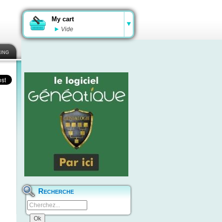
My cart
Vide
ing
Recherche