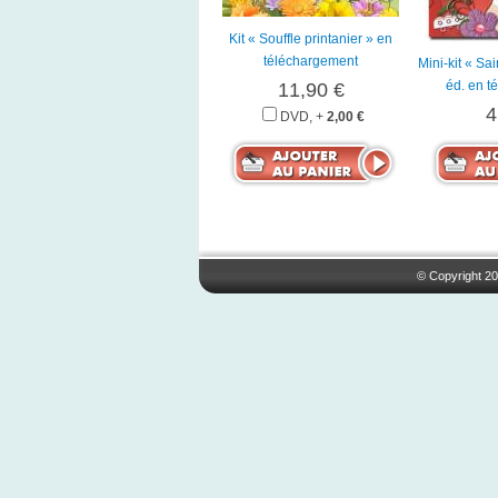
Kit « Souffle printanier » en
téléchargement
Mini-kit « Sa
éd. en t
11,90 €
4
DVD, +
2,00 €
© Copyright 20