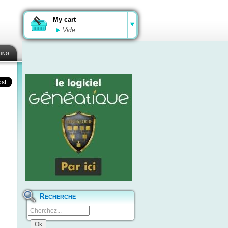
My cart
Vide
ing
Recherche