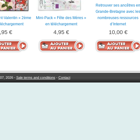
Retrouver ses ancêtres e
Grande-Bretagne avec le
int-Valentin » 2ème
Mini-Pack « Fête des Mères »
nombreuses ressources
éléchargement
en téléchargement
d’Internet
,95 €
4,95 €
10,00 €
07, 2026 -
Sale terms and conditions
-
Contact