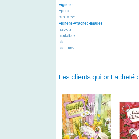
Vignette
Aperçu
mini-view
Vignette-Attached-images
last-kits
modalbox
slide
slide-nav
Les clients qui ont acheté 