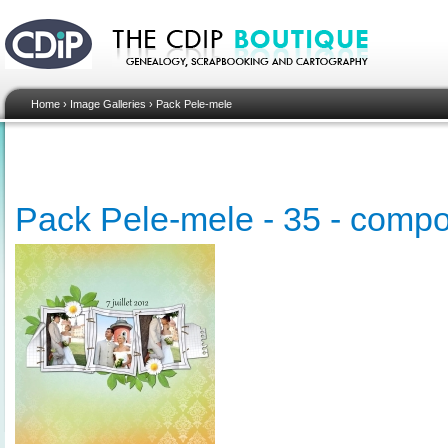
Home
›
Image Galleries
›
Pack Pele-mele
Pack Pele-mele - 35 - compo