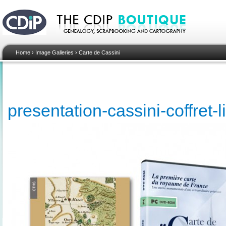
Home
›
Image Galleries
›
Carte de Cassini
presentation-cassini-coffret-l