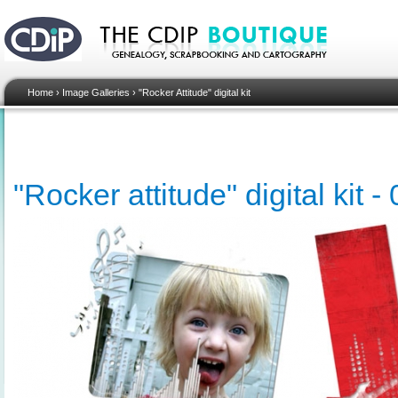
Home
›
Image Galleries
›
"Rocker Attitude" digital kit
"Rocker attitude" digital kit 