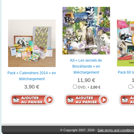
Kit « Les secrets de
Brocéliande » en
téléchargement
Pack 60 l
Pack « Calendriers 2014 » en
téléchargement
11,90 €
3,90 €
DVD, +
2,00 €
© Copyright 2007, 2026 -
Sale terms and condition