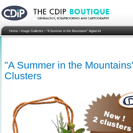
Home
›
Image Galleries
›
"A Summer in the Mountains" digital kit
"A Summer in the Mountains" d
Clusters